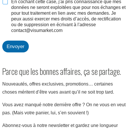
En cochant cette case, j'ai pris connaissance que mes
n
données ne seront exploitées que pour nos échanges et
s
pour tout traitement en lien avec mes demandes. Je
p
peux aussi exercer mes droits d’accès, de rectification
o
ou de suppression en écrivant à l'adresse
s
contact@visumarket.com
t
e
Q
Envoyer
u
e
l
s
Parce que les bonnes affaires, ça se partage.
Nouveautés, offres exclusives, promotions… certaines
choses méritent d’être vues avant qu’il ne soit trop tard.
Vous avez manqué notre dernière offre ? On ne vous en veut
pas. (Mais votre panier, lui, s’en souvient !)
Abonnez-vous à notre newsletter et gardez une longueur