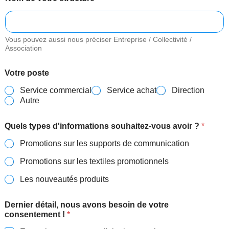
Vous pouvez aussi nous préciser Entreprise / Collectivité /
Association
Votre poste
Service commercial
Service achat
Direction
Autre
d
Quels types d'informations souhaitez-vous avoir ?
*
'
i
Promotions sur les supports de communication
n
f
Promotions sur les textiles promotionnels
o
r
Les nouveautés produits
m
a
Dernier détail, nous avons besoin de votre
t
consentement !
*
i
o