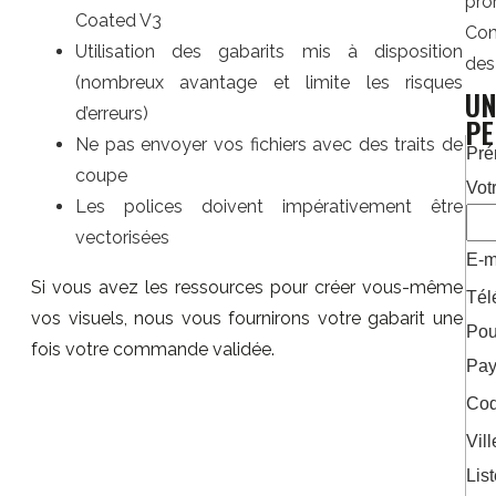
pr
Coated V3
Con
Utilisation des gabarits mis à disposition
des
(nombreux avantage et limite les risques
UN
d’erreurs)
PE
Ne pas envoyer vos fichiers avec des traits de
Pr
coupe
Votr
Les polices doivent impérativement être
vectorisées
E-m
Si vous avez les ressources pour créer vous-même
Tél
vos visuels, nous vous fournirons votre gabarit une
Pour
fois votre commande validée.
Pa
Cod
Vil
Lis