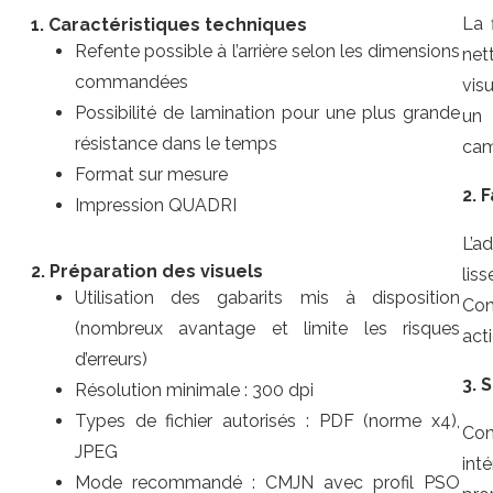
La 
1. Caractéristiques techniques
Refente possible à l’arrière selon les dimensions
net
commandées
vis
Possibilité de lamination pour une plus grande
un 
résistance dans le temps
cam
Format sur mesure
2. 
Impression QUADRI
L’a
2. Préparation des visuels
lis
Utilisation des gabarits mis à disposition
Con
(nombreux avantage et limite les risques
act
d’erreurs)
3. 
Résolution minimale : 300 dpi
Types de fichier autorisés : PDF (norme x4),
Con
JPEG
int
Mode recommandé : CMJN avec profil PSO