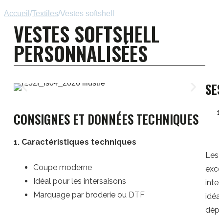
Accueil
/
Textiles
/
Vestes softshell
VESTES SOFTSHELL
PERSONNALISÉES
SE
CONSIGNES ET DONNÉES TECHNIQUES
1. Caractéristiques techniques
Le
Coupe moderne
exc
Idéal pour les intersaisons
int
Marquage par broderie ou DTF
idé
dép