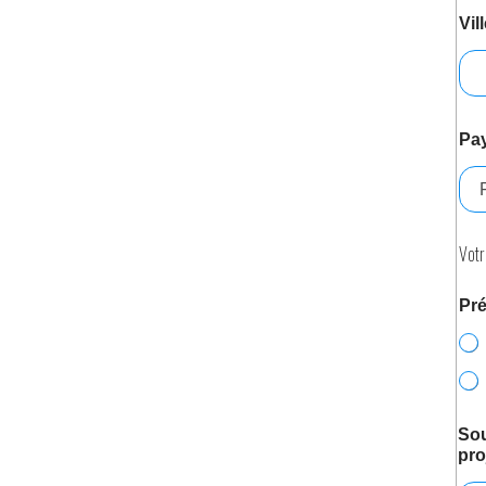
Vil
Pa
Votr
Pré
Sou
pro