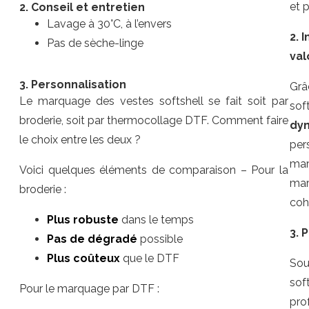
et 
2. Conseil et entretien
Lavage à 30°C, à l’envers
2. 
Pas de sèche-linge
val
3. Personnalisation
Grâ
Le marquage des vestes softshell se fait soit par
sof
broderie, soit par thermocollage DTF. Comment faire
dy
le choix entre les deux ?
per
mar
Voici quelques éléments de comparaison – Pour la
mar
broderie :
coh
Plus robuste
dans le temps
3. 
Pas de dégradé
possible
Plus coûteux
que le DTF
Sou
sof
Pour le marquage par DTF :
pro