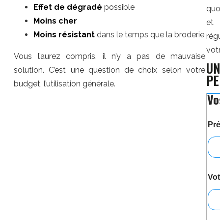
Effet de dégradé
possible
quo
Moins cher
et 
Moins résistant
dans le temps que la broderie
rég
vot
Vous l’aurez compris, il n’y a pas de mauvaise
UN
solution. C’est une question de choix selon votre
PE
budget, l’utilisation générale.
Vo
s
o
f
Pr
t
s
h
e
l
l
Vot
C
o
l
o
r