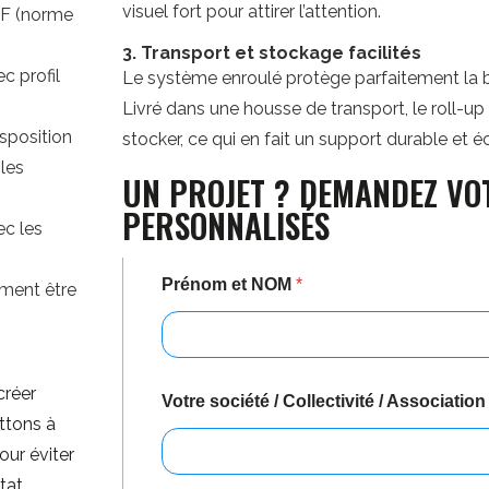
visuel fort pour attirer l’attention.
PDF (norme
3. Transport et stockage facilités
 profil
Le système enroulé protège parfaitement la 
Livré dans une housse de transport, le roll-up
isposition
stocker, ce qui en fait un support durable et
les
UN PROJET ? DEMANDEZ VO
PERSONNALISÉS
ec les
Prénom et NOM
*
ement être
créer
Votre société / Collectivité / Associatio
ttons à
pour éviter
tat