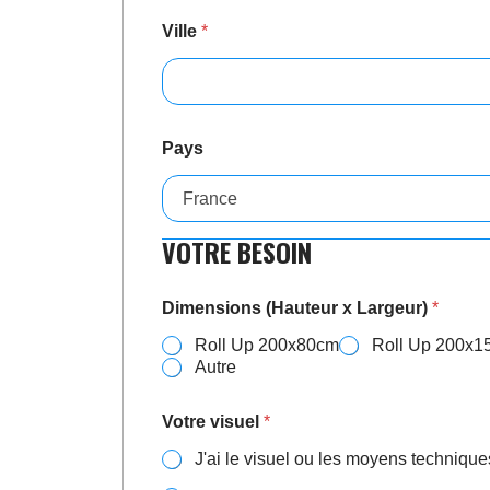
Ville
*
Pays
VOTRE BESOIN
s
u
r
Dimensions (Hauteur x Largeur)
*
L
a
Roll Up 200x80cm
Roll Up 200x
r
Autre
g
e
u
Votre visuel
*
r
)
J'ai le visuel ou les moyens technique
/