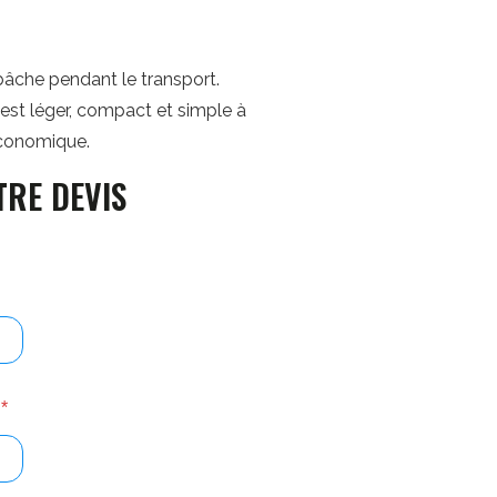
bâche pendant le transport.
 est léger, compact et simple à
 économique.
TRE DEVIS
n
*