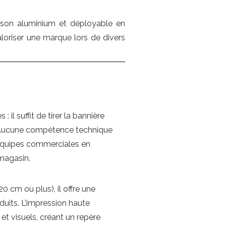
sson aluminium et déployable en
valoriser une marque lors de divers
 il suffit de tirer la bannière
ère. Aucune compétence technique
s équipes commerciales en
magasin.
0 cm ou plus), il offre une
uits. L’impression haute
et visuels, créant un repère