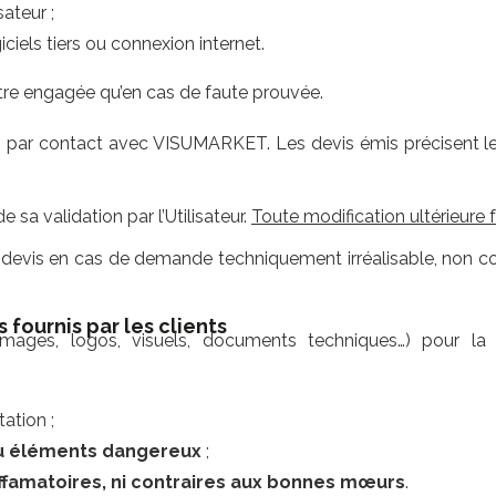
sateur ;
ciels tiers ou connexion internet.
re engagée qu’en cas de faute prouvée.
par contact avec VISUMARKET. Les devis émis précisent les 
 sa validation par l’Utilisateur.
Toute modification ultérieure 
devis en cas de demande techniquement irréalisable, non conf
s fournis par les clients
 (images, logos, visuels, documents techniques…) pour la
ation ;
ou éléments dangereux
;
 diffamatoires, ni contraires aux bonnes mœurs
.