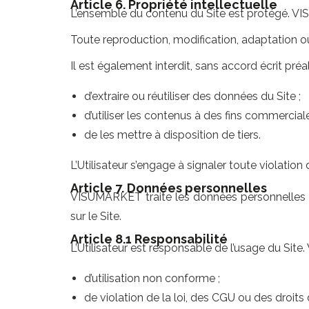
Article 6. Propriété intellectuelle
L’ensemble du contenu du Site est protégé. VIS
Toute reproduction, modification, adaptation ou 
Il est également interdit, sans accord écrit préal
d’extraire ou réutiliser des données du Site ;
d’utiliser les contenus à des fins commerciale
de les mettre à disposition de tiers.
L’Utilisateur s’engage à signaler toute violation
Article 7. Données personnelles
VISUMARKET traite les données personnelles 
sur le Site.
Article 8.1 Responsabilité
L’Utilisateur est responsable de l’usage du Si
d’utilisation non conforme ;
de violation de la loi, des CGU ou des droits d