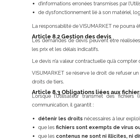
d’informations erronées transmises par l’Utili
de dysfonctionnement lié à son matériel, logi
La responsabilité de VISUMARKET ne pourra êt
Article 8.2 Gestion des devis
Les demandes de devis peuvent être réalisées 
les prix et les délais indicatifs.
Le devis n’a valeur contractuelle qu’à compter de
VISUMARKET se réserve le droit de refuser un 
droits de tiers.
Article 8.3 Obligations liées aux fichier
Lorsque l’Utilisateur transmet des fichiers
communication, il garantit :
détenir les droits
nécessaires à leur exploit
que les
fichiers sont exempts de virus 
que les
contenus ne sont ni illicites, ni