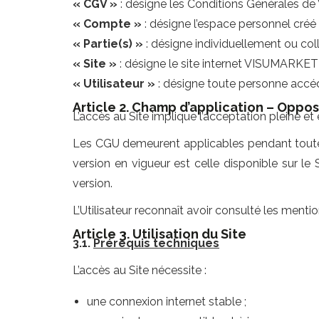
« CGV »
: désigne les Conditions Générales d
« Compte »
: désigne l’espace personnel créé
« Partie(s) »
: désigne individuellement ou co
« Site »
: désigne le site internet VISUMARKET 
« Utilisateur »
: désigne toute personne accédan
Article 2. Champ d’application – Oppos
L’accès au Site implique l’acceptation pleine et 
Les CGU demeurent applicables pendant toute 
version en vigueur est celle disponible sur le 
version.
L’Utilisateur reconnaît avoir consulté les mentio
Article 3. Utilisation du Site
3.1.
Prérequis techniques
L’accès au Site nécessite :
une connexion internet stable ;