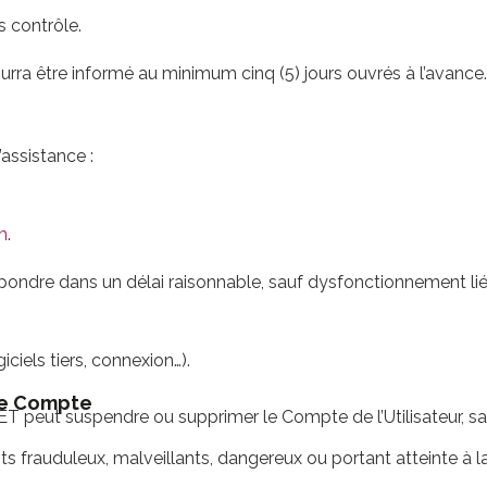
 contrôle.
ourra être informé au minimum cinq (5) jours ouvrés à l’avance.
’assistance :
m
.
ondre dans un délai raisonnable, sauf dysfonctionnement lié 
iciels tiers, connexion…).
 de Compte
 peut suspendre ou supprimer le Compte de l’Utilisateur, san
rauduleux, malveillants, dangereux ou portant atteinte à la 