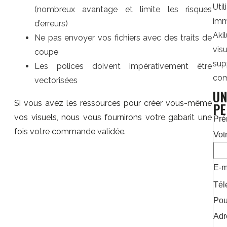
Uti
(nombreux avantage et limite les risques
imm
d’erreurs)
Aki
Ne pas envoyer vos fichiers avec des traits de
vis
coupe
su
Les polices doivent impérativement être
com
vectorisées
UN
Si vous avez les ressources pour créer vous-même
PE
vos visuels, nous vous fournirons votre gabarit une
Pr
fois votre commande validée.
Votr
E-m
Tél
Pour
Adr