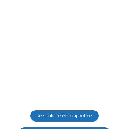
MULTIPLES PRODUITS
? N'HÉSITEZ PAS À
NOUS CONSULTER !
Je souhaite être rappelé.e