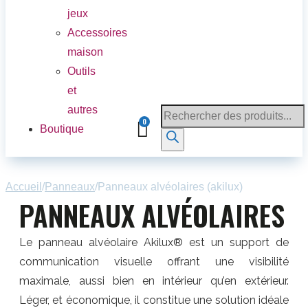
jeux
Accessoires
maison
Outils
et
autres
Boutique
Accueil
/
Panneaux
/
Panneaux alvéolaires (akilux)
PANNEAUX ALVÉOLAIRES
Le panneau alvéolaire Akilux® est un support de
communication visuelle offrant une visibilité
maximale, aussi bien en intérieur qu’en extérieur.
Léger, et économique, il constitue une solution idéale