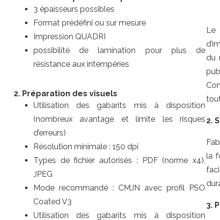
3 épaisseurs possibles
Format prédéfini ou sur mesure
Le 
Impression QUADRI
d’i
possibilité de lamination pour plus de
du 
résistance aux intempéries
pub
Con
2. Préparation des visuels
tou
Utilisation des gabarits mis à disposition
(nombreux avantage et limite les risques
2. 
d’erreurs)
Fab
Résolution minimale : 150 dpi
la 
Types de fichier autorisés : PDF (norme x4),
fac
JPEG
dura
Mode recommandé : CMJN avec profil PSO
Coated V3
3. 
Utilisation des gabarits mis à disposition