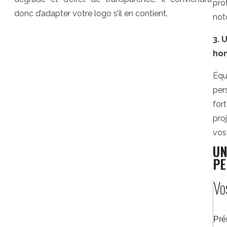
pro
donc d’adapter votre logo s’il en contient.
noto
3. 
ho
Équ
per
for
pro
vos 
UN
PE
Vo
Pr