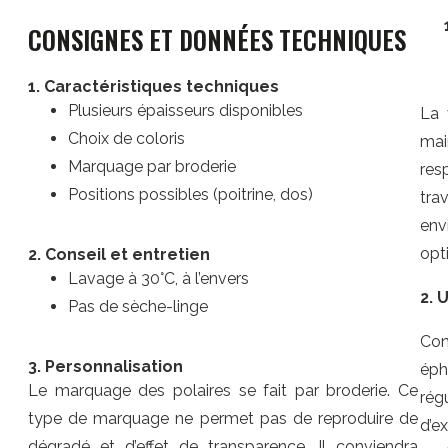
CONSIGNES ET DONNÉES TECHNIQUES
1. Caractéristiques techniques
Plusieurs épaisseurs disponibles
La 
Choix de coloris
mai
Marquage par broderie
res
Positions possibles (poitrine, dos)
tra
env
opt
2. Conseil et entretien
Lavage à 30°C, à l’envers
2. 
Pas de sèche-linge
Con
3. Personnalisation
éph
Le marquage des polaires se fait par broderie. Ce
rég
type de marquage ne permet pas de reproduire de
d’
dégradé et d’effet de transparence. Il conviendra