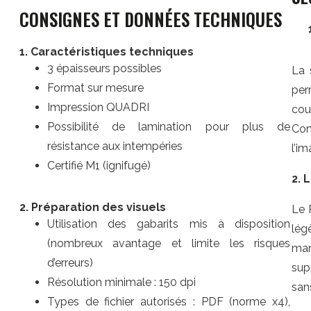
CONSIGNES ET DONNÉES TECHNIQUES
1. Caractéristiques techniques
3 épaisseurs possibles
La 
Format sur mesure
per
Impression QUADRI
cou
Possibilité de lamination pour plus de
Con
résistance aux intempéries
l’i
Certifié M1 (ignifugé)
2. 
2. Préparation des visuels
Le 
Utilisation des gabarits mis à disposition
lég
(nombreux avantage et limite les risques
man
d’erreurs)
sup
Résolution minimale : 150 dpi
san
Types de fichier autorisés : PDF (norme x4),