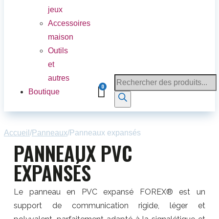
jeux
Accessoires
maison
Outils
et
autres
Boutique
Accueil
/
Panneaux
/
Panneaux expansés
PANNEAUX PVC
EXPANSÉS
Le panneau en PVC expansé FOREX® est un
support de communication rigide, léger et