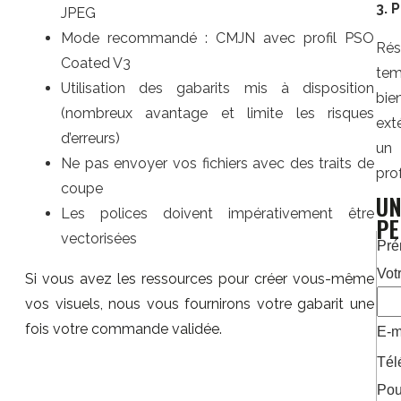
3. 
JPEG
Mode recommandé : CMJN avec profil PSO
Rés
Coated V3
tem
Utilisation des gabarits mis à disposition
bie
(nombreux avantage et limite les risques
ext
d’erreurs)
un
Ne pas envoyer vos fichiers avec des traits de
pro
coupe
UN
Les polices doivent impérativement être
PE
vectorisées
Pr
Votr
Si vous avez les ressources pour créer vous-même
vos visuels, nous vous fournirons votre gabarit une
fois votre commande validée.
E-m
Tél
Pour